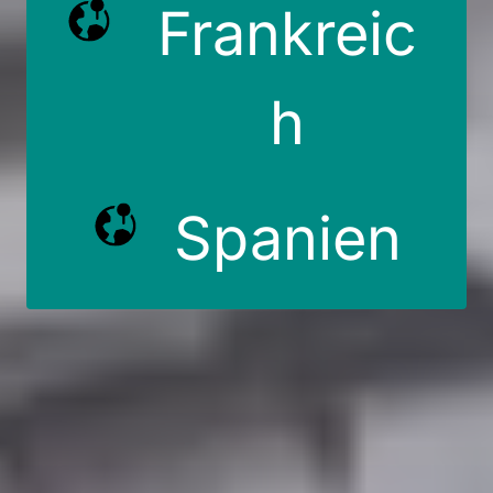
Frankreic
h
Spanien