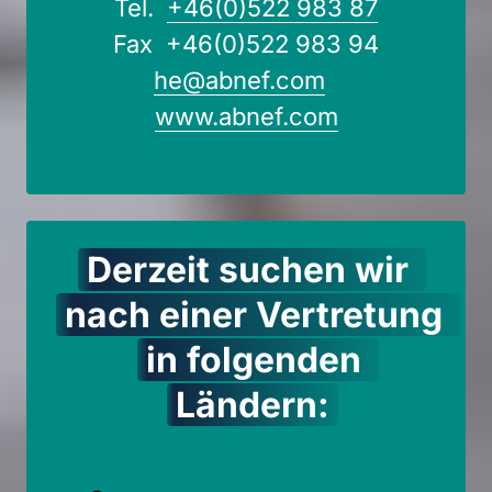
Tel.  
+46(0)522 
983 
87
he@abnef.com
www.abnef.com
Derzeit 
suchen 
wir 
nach 
einer 
Vertretung 
in 
folgenden 
Ländern: