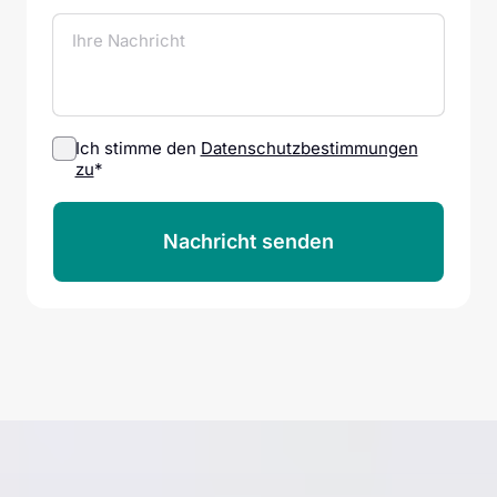
Ich stimme den
Datenschutzbestimmungen
(opens in new tab)
zu
*
Nachricht senden